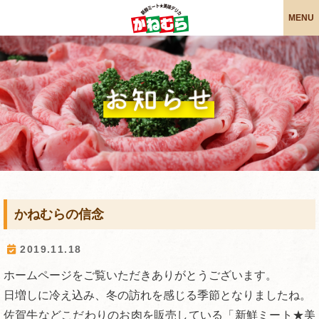
MENU
こだわりの牛と豚と鶏
安心・安全への配慮
かねむらの信念
求人・採用情報
お惣菜紹介
会社概要
ホーム
かねむらの信念
2019.11.18
ホームページをご覧いただきありがとうございます。
日増しに冷え込み、冬の訪れを感じる季節となりましたね。
佐賀牛などこだわりのお肉を販売している「新鮮ミート★美