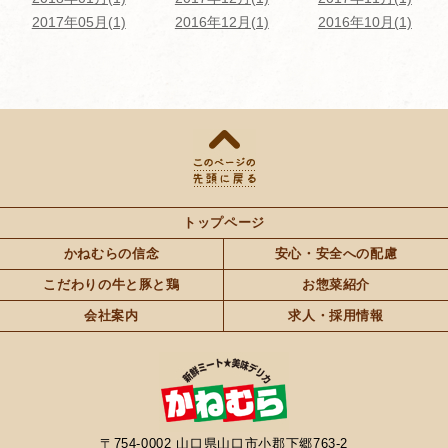
の商品の大半を占めています。
2017年05月(1)
2016年12月(1)
2016年10月(1)
・きなこ豚
宮崎県都城市が産地の国産ブランド豚です。
飼料に植物性タンパク質である「大豆焙煎きなこ」を加える
ことで、アクが少なく、脂身に甘みのある肉質に仕上がりに
なります。
・長州鶏
山口県産ブランド鶏です。飼料に抗生物質や合成抗菌剤を使
トップページ
用しておらず、ハーブを混ぜることにより臭みが少ないのが
かねむらの信念
安心・安全への配慮
特徴です。
こだわりの牛と豚と鶏
お惣菜紹介
・高森鶏
会社案内
求人・採用情報
山口県産ブランド鶏です。自然豊かな岩国市周辺で、美味し
さ・安全性を第一に考え育てられています。
飼料にハーブを混ぜることで臭みが少ないのが特徴です。
ぜひ一度ご賞味ください。皆様のご来店お待ちしておりま
〒754-0002 山口県山口市小郡下郷763-2