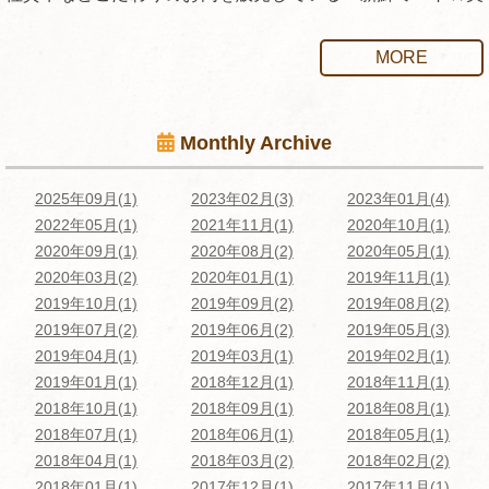
味デリカ かねむら」です。
MORE
かねむらの信念とは？
☆
美味しいお肉を手軽に味わっていただきたい
Monthly Archive
全国トップクラスのブランド牛「佐賀牛」をはじめ、九州産
黒毛和牛を中心に販売しております。
2025年09月(1)
2023年02月(3)
2023年01月(4)
その信念の基に、牛を丸々一頭買いすることで、高品質のも
2022年05月(1)
2021年11月(1)
2020年10月(1)
のをリーズナブルに提供しております。
2020年09月(1)
2020年08月(2)
2020年05月(1)
主に下記の肉を取り扱っております。
2020年03月(2)
2020年01月(1)
2019年11月(1)
2019年10月(1)
2019年09月(2)
2019年08月(2)
・佐賀牛
2019年07月(2)
2019年06月(2)
2019年05月(3)
2019年04月(1)
2019年03月(1)
2019年02月(1)
全国トップクラスのブランド和牛です。
2019年01月(1)
2018年12月(1)
2018年11月(1)
当店は佐賀牛の取扱店舗指定店であり、JAさがの認めた佐賀
2018年10月(1)
2018年09月(1)
2018年08月(1)
牛を販売しております。
2018年07月(1)
2018年06月(1)
2018年05月(1)
・国産黒毛和牛
2018年04月(1)
2018年03月(2)
2018年02月(2)
福岡食肉市場で競り落とした九州産黒毛和牛です。かねむら
2018年01月(1)
2017年12月(1)
2017年11月(1)